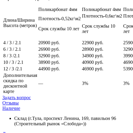
Поликарбонат 4мм
Поликарбонат 4мм
Поли
Плотность-0,6кг\м2
Плот
Плотность-0,52кг\м2
Длина/Ширина
Высота (метров)
Срок службы 10
Срок
Срок службы 10 лет
лет
лет
4 / 3 / 2.1
20900 руб.
22900 руб.
2590
6 / 3 / 2.1
26900 руб.
28900 руб.
3290
8 / 3 /2.1
32900 руб.
34900 руб.
3990
10 / 3 / 2.1
38900 руб.
40900 руб.
4690
12 / 3 /2.1
44900 руб.
46900 руб.
5390
Дополнительная
скидка по
—
3%
3%
дисконтной
карте
Задать вопрос
Отзывы
Наличие
Склад (г.Тула, проспект Ленина, 169, павильон 96
(Строительный рынок «Слобода»))