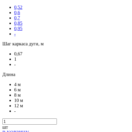
0,52
0,6
0,7
0,85
0,95
-
Шаг каркаса дуги, м
0,67
1
-
Длина
4 м
6 м
8 м
10 м
12 м
-
шт