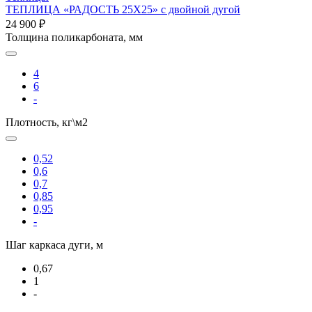
ТЕПЛИЦА «РАДОСТЬ 25Х25» с двойной дугой
24 900 ₽
Толщина поликарбоната, мм
4
6
-
Плотность, кг\м2
0,52
0,6
0,7
0,85
0,95
-
Шаг каркаса дуги, м
0,67
1
-