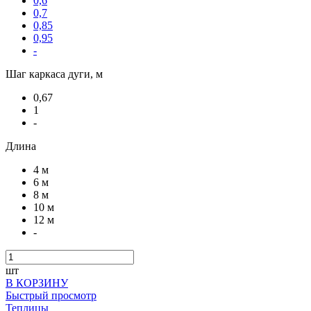
0,6
0,7
0,85
0,95
-
Шаг каркаса дуги, м
0,67
1
-
Длина
4 м
6 м
8 м
10 м
12 м
-
шт
В КОРЗИНУ
Быстрый просмотр
Теплицы