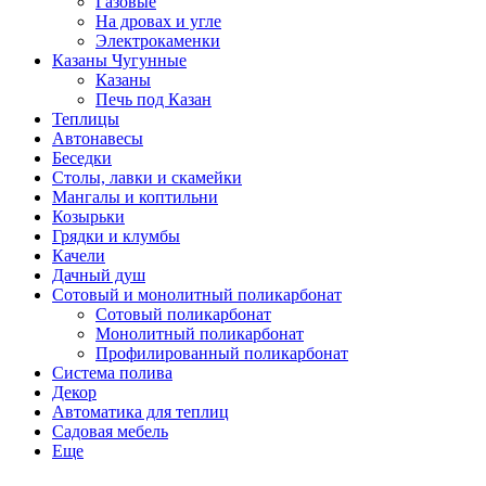
Газовые
На дровах и угле
Электрокаменки
Казаны Чугунные
Казаны
Печь под Казан
Теплицы
Автонавесы
Беседки
Столы, лавки и скамейки
Мангалы и коптильни
Козырьки
Грядки и клумбы
Качели
Дачный душ
Сотовый и монолитный поликарбонат
Сотовый поликарбонат
Монолитный поликарбонат
Профилированный поликарбонат
Система полива
Декор
Автоматика для теплиц
Садовая мебель
Еще