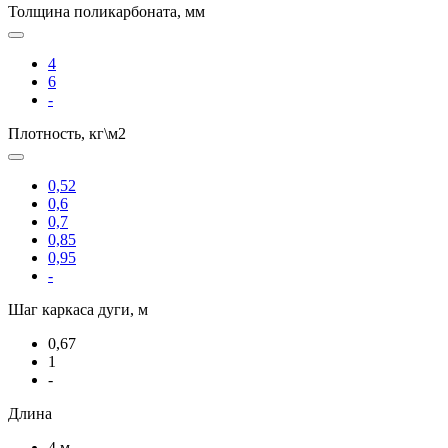
Толщина поликарбоната, мм
4
6
-
Плотность, кг\м2
0,52
0,6
0,7
0,85
0,95
-
Шаг каркаса дуги, м
0,67
1
-
Длина
4 м