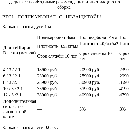
дадут все необходимые рекомендации и инструкцию по
сборке.
ВЕСЬ ПОЛИКАРБОНАТ С UF-ЗАЩИТОЙ!!!
Каркас с шагом дуги 1 м.
Поликарбонат 4мм
Поликарбонат 4мм
Поли
Плотность-0,6кг\м2
Плот
Плотность-0,52кг\м2
Длина/Ширина
Высота (метров)
Срок службы 10
Срок
Срок службы 10 лет
лет
лет
4 / 3 / 2.1
18900 руб.
20900 руб.
2390
6 / 3 / 2.1
23900 руб.
25900 руб.
2990
8 / 3 /2.1
28900 руб.
30900 руб.
3590
10 / 3 / 2.1
33900 руб.
35900 руб.
4190
12 / 3 /2.1
38900 руб.
40900 руб.
4790
Дополнительная
скидка по
—
3%
3%
дисконтной
карте
Каркас с шагом дуги 0,65 м.