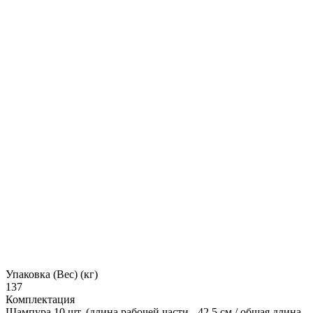
Упаковка (Вес) (кг)
137
Комплектация
Шампура 10 шт. (длина рабочей части - 42.5 см / общая длина -