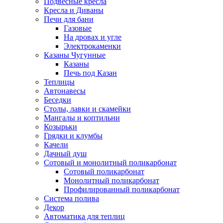
Подвесные кресла
Кресла и Диваны
Печи для бани
Газовые
На дровах и угле
Электрокаменки
Казаны Чугунные
Казаны
Печь под Казан
Теплицы
Автонавесы
Беседки
Столы, лавки и скамейки
Мангалы и коптильни
Козырьки
Грядки и клумбы
Качели
Дачный душ
Сотовый и монолитный поликарбонат
Сотовый поликарбонат
Монолитный поликарбонат
Профилированный поликарбонат
Система полива
Декор
Автоматика для теплиц