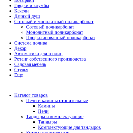
Козырьки
Грядки и клумбы
Качели
Дачный душ
Сотовый и монолитный поликарбонат
Сотовый поликарбонат
Монолитный поликарбонат
Профилированный поликарбонат
Система полива
Декор
Автоматика для теплиц
Ротанг собственного производства
Садовая мебель
Стулья
Еще
Каталог товаров
Печи и камины отопительные
Камины
Печи
Тандыры и комплектующие
Тандыры
Комплектующие для тандыров
Котлы отопительные