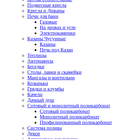
Подвесные кресла
Кресла и Диваны
Печи для бани
Газовые
На дровах и угле
Электрокаменки
Казаны Чугунные
Казаны
Печь под Казан
Теплицы
Автонавесы
Беседки
Столы, лавки и скамейки
Мангалы и коптильни
Козырьки
Грядки и клумбы
Качели
Дачный душ
Сотовый и монолитный поликарбонат
Сотовый поликарбонат
Монолитный поликарбонат
Профилированный поликарбонат
Система полива
Декор