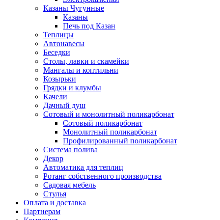
Казаны Чугунные
Казаны
Печь под Казан
Теплицы
Автонавесы
Беседки
Столы, лавки и скамейки
Мангалы и коптильни
Козырьки
Грядки и клумбы
Качели
Дачный душ
Сотовый и монолитный поликарбонат
Сотовый поликарбонат
Монолитный поликарбонат
Профилированный поликарбонат
Система полива
Декор
Автоматика для теплиц
Ротанг собственного производства
Садовая мебель
Стулья
Оплата и доставка
Партнерам