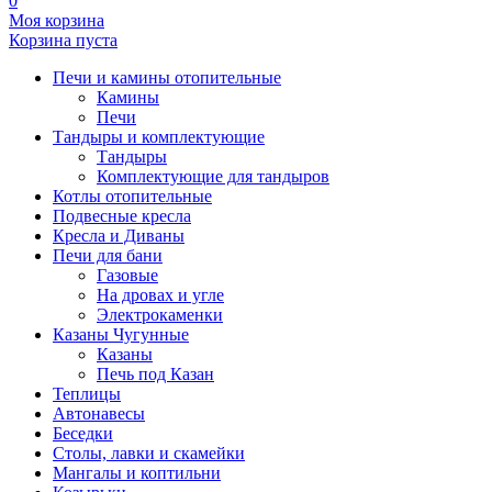
0
Моя корзина
Корзина пуста
Печи и камины отопительные
Камины
Печи
Тандыры и комплектующие
Тандыры
Комплектующие для тандыров
Котлы отопительные
Подвесные кресла
Кресла и Диваны
Печи для бани
Газовые
На дровах и угле
Электрокаменки
Казаны Чугунные
Казаны
Печь под Казан
Теплицы
Автонавесы
Беседки
Столы, лавки и скамейки
Мангалы и коптильни