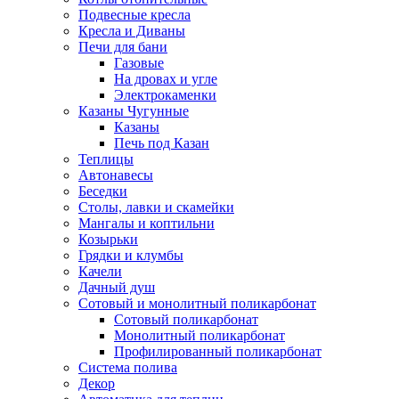
Подвесные кресла
Кресла и Диваны
Печи для бани
Газовые
На дровах и угле
Электрокаменки
Казаны Чугунные
Казаны
Печь под Казан
Теплицы
Автонавесы
Беседки
Столы, лавки и скамейки
Мангалы и коптильни
Козырьки
Грядки и клумбы
Качели
Дачный душ
Сотовый и монолитный поликарбонат
Сотовый поликарбонат
Монолитный поликарбонат
Профилированный поликарбонат
Система полива
Декор