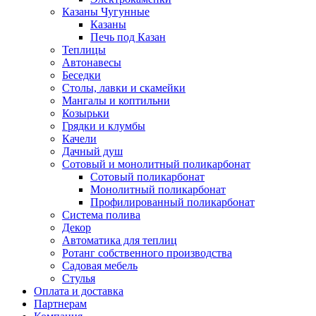
Казаны Чугунные
Казаны
Печь под Казан
Теплицы
Автонавесы
Беседки
Столы, лавки и скамейки
Мангалы и коптильни
Козырьки
Грядки и клумбы
Качели
Дачный душ
Сотовый и монолитный поликарбонат
Сотовый поликарбонат
Монолитный поликарбонат
Профилированный поликарбонат
Система полива
Декор
Автоматика для теплиц
Ротанг собственного производства
Садовая мебель
Стулья
Оплата и доставка
Партнерам