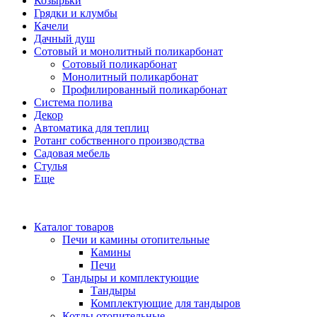
Козырьки
Грядки и клумбы
Качели
Дачный душ
Сотовый и монолитный поликарбонат
Сотовый поликарбонат
Монолитный поликарбонат
Профилированный поликарбонат
Система полива
Декор
Автоматика для теплиц
Ротанг собственного производства
Садовая мебель
Стулья
Еще
Каталог товаров
Печи и камины отопительные
Камины
Печи
Тандыры и комплектующие
Тандыры
Комплектующие для тандыров
Котлы отопительные